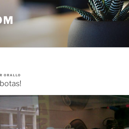
OM
R
ORALLO
botas!