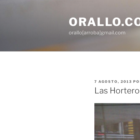
Saltar
al
ORALLO.C
contenido
orallo[arroba]gmail.com
PUBLICADO
7 AGOSTO, 2013
PO
EL
Las Hortero