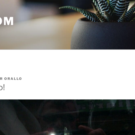
OM
OR
ORALLO
o!