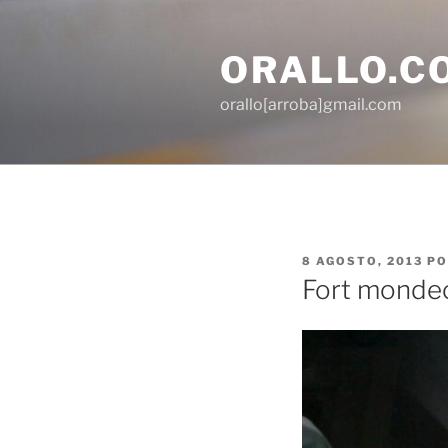
Saltar
al
ORALLO.C
contenido
orallo[arroba]gmail.com
PUBLICADO
8 AGOSTO, 2013
P
EL
Fort monde