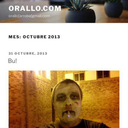
Saltar
ORALLO.COM
al
orallo[arroba]gmail.com
contenido
MES:
OCTUBRE 2013
PUBLICADO
31 OCTUBRE, 2013
EL
Bu!