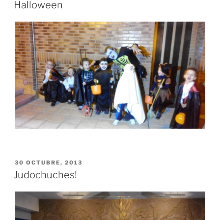
EL
Halloween
PUBLICADO
30 OCTUBRE, 2013
EL
Judochuches!