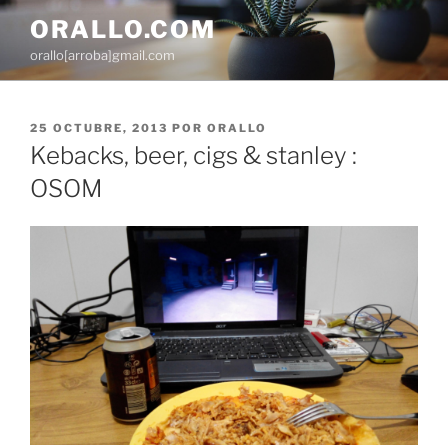
Saltar
ORALLO.COM
al
orallo[arroba]gmail.com
contenido
PUBLICADO
25 OCTUBRE, 2013
POR
ORALLO
EL
Kebacks, beer, cigs & stanley :
OSOM