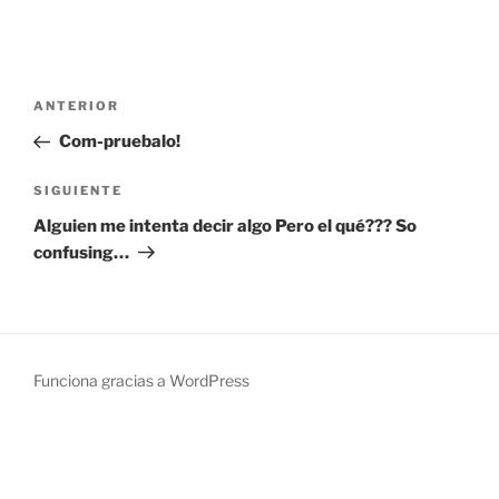
Navegación
Entrada
ANTERIOR
de
anterior:
Com-pruebalo!
entradas
Siguiente
SIGUIENTE
entrada
Alguien me intenta decir algo Pero el qué??? So
confusing…
Funciona gracias a WordPress