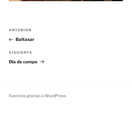
Navegación
Entrada
ANTERIOR
de
anterior:
Baltasar
entradas
Siguiente
SIGUIENTE
entrada
Día de campo
Funciona gracias a WordPress