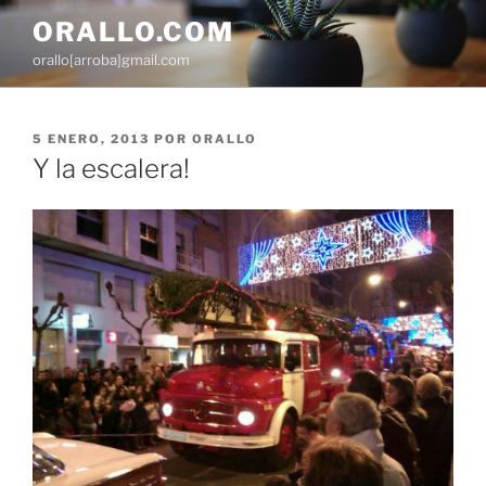
Saltar
ORALLO.COM
al
orallo[arroba]gmail.com
contenido
PUBLICADO
5 ENERO, 2013
POR
ORALLO
EL
Y la escalera!