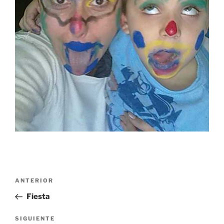
Navegación
Entrada
ANTERIOR
de
anterior:
Fiesta
entradas
Siguiente
SIGUIENTE