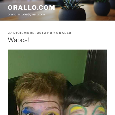
Saltar
ORALLO.COM
al
orallo[arroba]gmail.com
contenido
PUBLICADO
27 DICIEMBRE, 2012
POR
ORALLO
EL
Wapos!