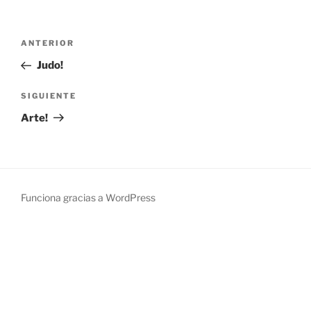
Navegación
Entrada
ANTERIOR
de
anterior:
Judo!
entradas
Siguiente
SIGUIENTE
entrada
Arte!
Funciona gracias a WordPress