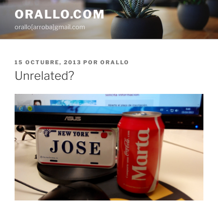
Saltar
ORALLO.COM
al
orallo[arroba]gmail.com
contenido
PUBLICADO
15 OCTUBRE, 2013
POR
ORALLO
EL
Unrelated?