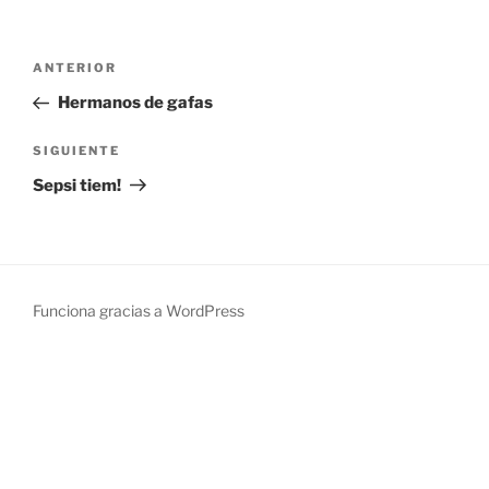
Navegación
Entrada
ANTERIOR
de
anterior:
Hermanos de gafas
entradas
Siguiente
SIGUIENTE
entrada
Sepsi tiem!
Funciona gracias a WordPress