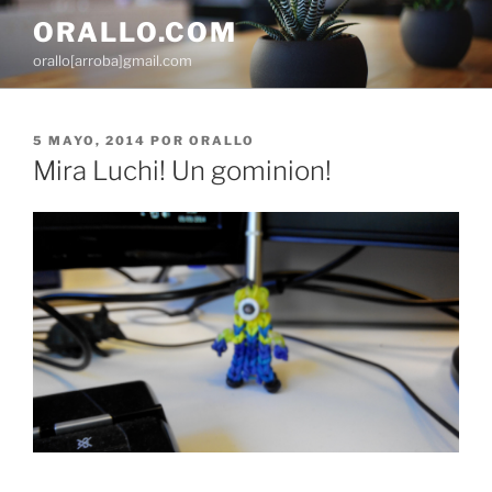
Saltar
ORALLO.COM
al
orallo[arroba]gmail.com
contenido
PUBLICADO
5 MAYO, 2014
POR
ORALLO
EL
Mira Luchi! Un gominion!