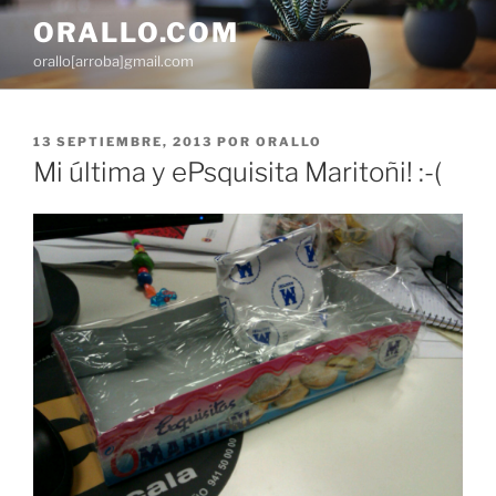
Saltar
ORALLO.COM
al
orallo[arroba]gmail.com
contenido
PUBLICADO
13 SEPTIEMBRE, 2013
POR
ORALLO
EL
Mi última y ePsquisita Maritoñi! :-(