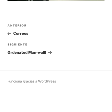
Navegación
Entrada
ANTERIOR
de
anterior:
Correos
entradas
Siguiente
SIGUIENTE
entrada
Ordenated Man-wall!
Funciona gracias a WordPress