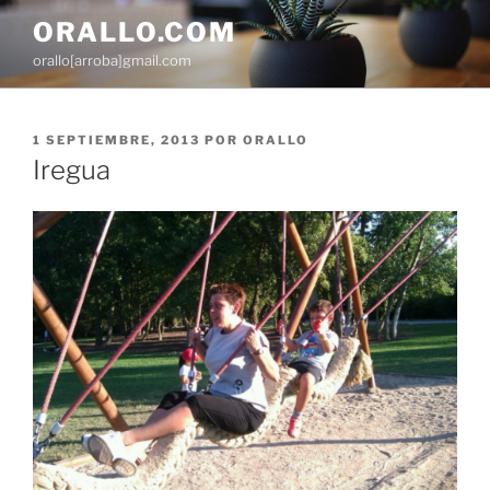
Saltar
ORALLO.COM
al
orallo[arroba]gmail.com
contenido
PUBLICADO
1 SEPTIEMBRE, 2013
POR
ORALLO
EL
Iregua