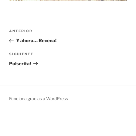
Navegación
Entrada
ANTERIOR
de
anterior:
Y ahora… Recena!
entradas
Siguiente
SIGUIENTE
entrada
Pulserita!
Funciona gracias a WordPress