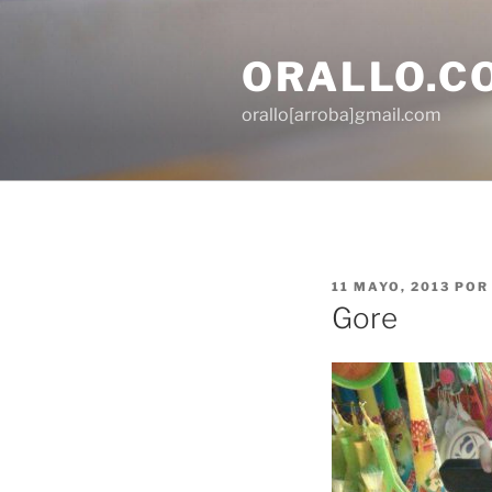
Saltar
al
ORALLO.C
contenido
orallo[arroba]gmail.com
PUBLICADO
11 MAYO, 2013
PO
EL
Gore