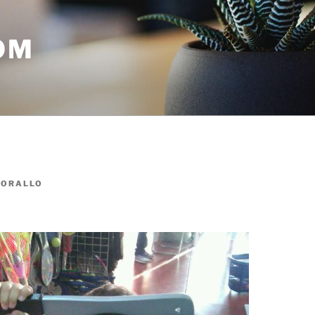
OM
R
ORALLO