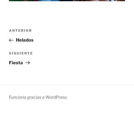
Navegación
Entrada
ANTERIOR
de
anterior:
Helados
entradas
Siguiente
SIGUIENTE
entrada
Fiesta
Funciona gracias a WordPress