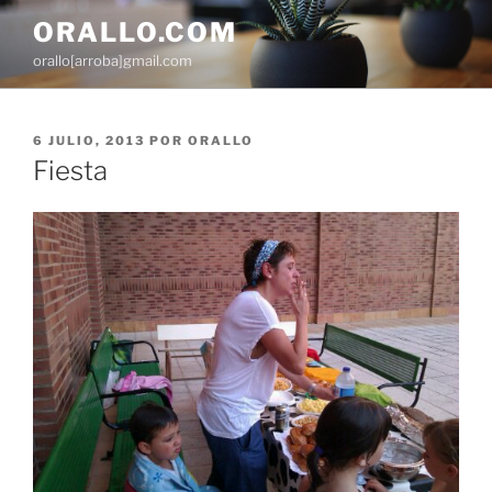
Saltar
ORALLO.COM
al
orallo[arroba]gmail.com
contenido
PUBLICADO
6 JULIO, 2013
POR
ORALLO
EL
Fiesta