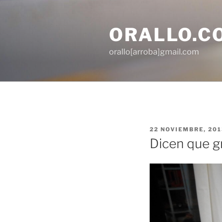
Saltar
al
ORALLO.C
contenido
orallo[arroba]gmail.com
PUBLICADO
22 NOVIEMBRE, 201
EL
Dicen que g