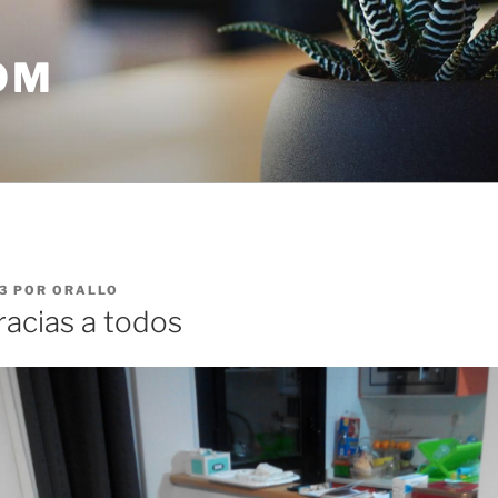
OM
3
POR
ORALLO
racias a todos