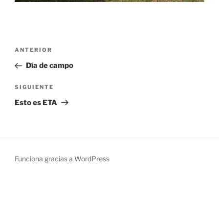
Navegación
Entrada
ANTERIOR
de
anterior:
Día de campo
entradas
Siguiente
SIGUIENTE
entrada
Esto es ETA
Funciona gracias a WordPress