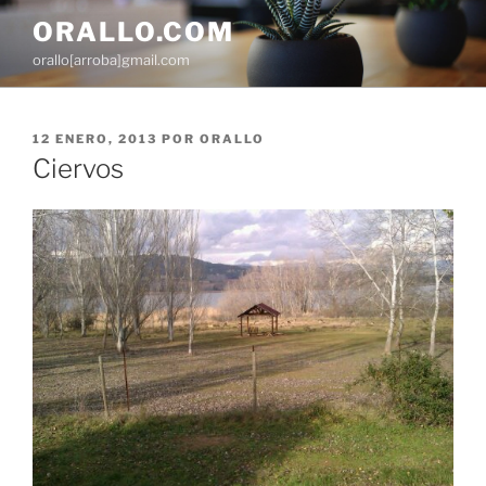
Saltar
ORALLO.COM
al
orallo[arroba]gmail.com
contenido
PUBLICADO
12 ENERO, 2013
POR
ORALLO
EL
Ciervos