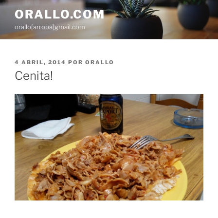
Saltar
ORALLO.COM
al
orallo[arroba]gmail.com
contenido
PUBLICADO
4 ABRIL, 2014
POR
ORALLO
EL
Cenita!