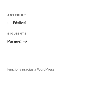
Navegación
Entrada
ANTERIOR
de
anterior:
Fósiles!
entradas
Siguiente
SIGUIENTE
entrada
Parque!
Funciona gracias a WordPress