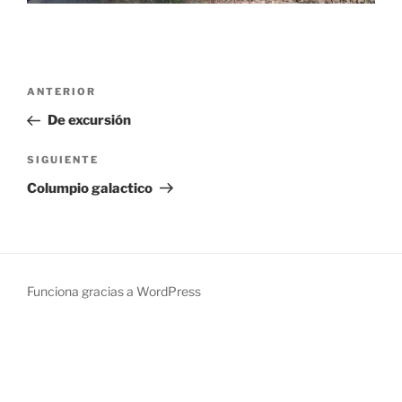
Navegación
Entrada
ANTERIOR
de
anterior:
De excursión
entradas
Siguiente
SIGUIENTE
entrada
Columpio galactico
Funciona gracias a WordPress