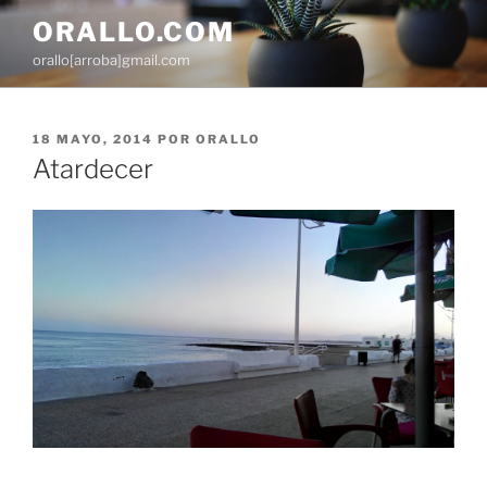
Saltar
ORALLO.COM
al
orallo[arroba]gmail.com
contenido
PUBLICADO
18 MAYO, 2014
POR
ORALLO
EL
Atardecer