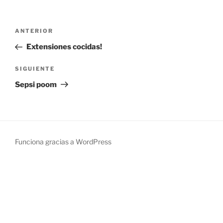
Navegación
Entrada
ANTERIOR
de
anterior:
Extensiones cocidas!
entradas
Siguiente
SIGUIENTE
entrada
Sepsi poom
Funciona gracias a WordPress