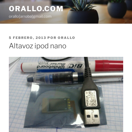
Saltar
ORALLO.COM
al
orallo[arroba]gmail.com
contenido
PUBLICADO
5 FEBRERO, 2013
POR
ORALLO
EL
Altavoz ipod nano