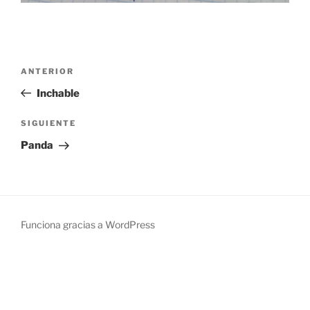
Navegación
Entrada
ANTERIOR
de
anterior:
Inchable
entradas
Siguiente
SIGUIENTE
entrada
Panda
Funciona gracias a WordPress