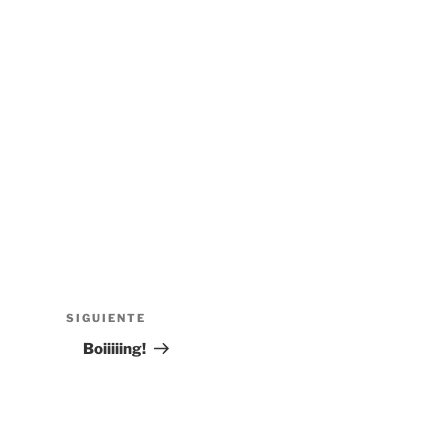
SIGUIENTE
Siguiente
entrada
Boiiiiing!