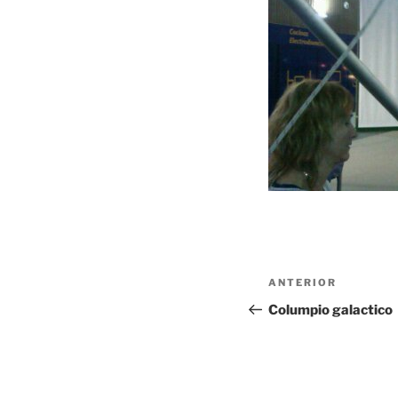
Navegación
Entrada
ANTERIOR
de
anterior:
Columpio galactico
entradas