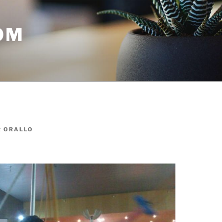
OM
R
ORALLO