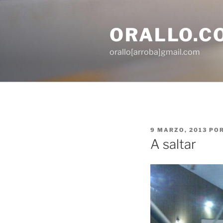
Saltar
al
ORALLO.C
contenido
orallo[arroba]gmail.com
PUBLICADO
9 MARZO, 2013
PO
EL
A saltar