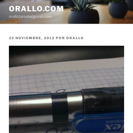
Saltar
ORALLO.COM
al
orallo[arroba]gmail.com
contenido
PUBLICADO
22 NOVIEMBRE, 2012
POR
ORALLO
EL