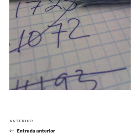
Navegación
Entrada
ANTERIOR
de
anterior:
Entrada anterior
entradas