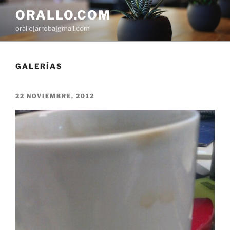
Saltar
ORALLO.COM
al
orallo[arroba]gmail.com
contenido
GALERÍAS
PUBLICADO
22 NOVIEMBRE, 2012
EL