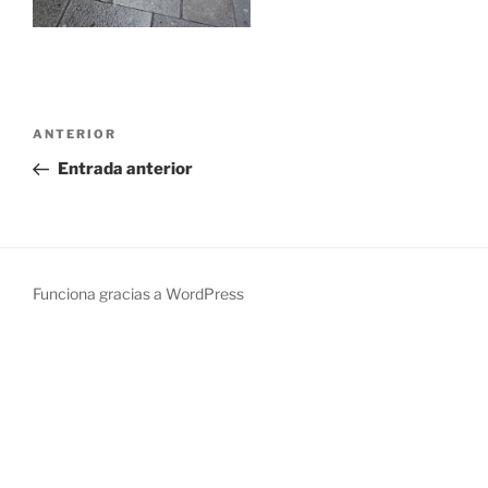
Navegación
Entrada
ANTERIOR
de
anterior:
Entrada anterior
entradas
Funciona gracias a WordPress